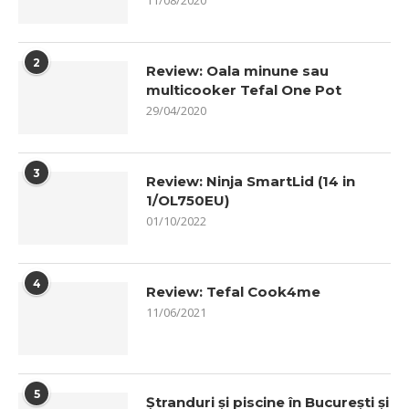
11/08/2020
2
Review: Oala minune sau
multicooker Tefal One Pot
29/04/2020
3
Review: Ninja SmartLid (14 in
1/OL750EU)
01/10/2022
4
Review: Tefal Cook4me
11/06/2021
5
Ștranduri și piscine în București și