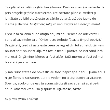
Ți-a plăcut să călătorești în toată lumea. Păstrez și astăzi vederile de
prin orașele și țările cutreierate. Trei sertare pline cu vederi și
jumătate de bibliotecă este cu cărțile de artă, atât de iubite de
mama și de tine.
Mulțumesc, tată, că m-ai învățat să iubesc frumosul…
Cred însă că, abia după atâția ani, îmi dau seama de adevăratul
sens al cuvintelor tale: ”Orice lucru trebuie făcut la timpul potrivit.”
Dragă tată, cred că asta este ceea ce regret din tot sufletul: că n-am
apucat să-ți spun ”
Mulțumesc!
” la timpul potrivit. Atunci când încă
mai erai lângă mine. Mereu ai fost altfel, tată, mereu ai fost cel mai
bun tată pentru mine.
Și mai sunt atâtea de povestit. Au trecut aproape 7 ani… Ți-am adus
niște flori și o scrisoare, dar ne vedem tot aici și duminica viitoare.
Sper ca, acolo unde ești tu acum, să citești sau sper să auzi ce-ți
spun. Atât mai vreau să-ți spun:
Mulțumesc, tată!
eu și tata (
Petru Codrea
)