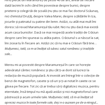
Fiind plecat din Maramureș de peste 40 de ani, aveai de fiecare
dată lacrimi în ochi când îmi povesteai despre bunici, despre
prietenii și colegii tăi de școală (nu știu ce mai fac doctorul Scăunaș,
nici chimistul Druță), despre Valea Marei, despre scăldările în Iza,
jocurile și patinatul cu patine din lemn. Astăzi, cu atât mai mult îmi
doresc să revad Maramureșul tău iubit. Nici nu știu dacă mai există
acum casa bunicilor. Dacă se mai respectă acele tradiții de Crăciun
despre care îmi spuneai cu atâta patos. Crăciunul s-a născut la sat,
îmi ziceai tu în fiecare an. Astăzi zic că nu mai e Crăciun fără tine…
Mulțumesc, tată, ca m-ai învățat să iubesc satul românesc și tradițiile
sale…
Mereu mi-ai povestit despre Maramureșul în care se horește
adevăratul cântec românesc și știu cât ți-ai dorit să lucrezi la
redacția de muzică populară. Ai investit ani întregi într-o colecție de
benzi de magnetofon, casete și cd-uri și ți-ai notat în caiete ce se
găsea pe fiecare. Tot zic că ar trebui să-ți digitalizez muzica, pentru
eternitate, însă timpul nu mă ajută astăzi și nici magnetofonul care
păstrează și acum urmele tale. M
ulțumesc tată, că m-ai învățat să
apreciez muzica în toate formele sale, deși n-o auzeam pe de-a-ntregul…