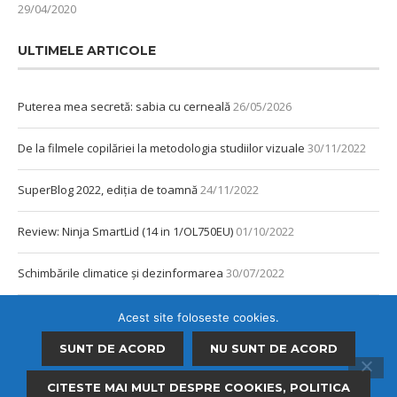
29/04/2020
ULTIMELE ARTICOLE
Puterea mea secretă: sabia cu cerneală
26/05/2026
De la filmele copilăriei la metodologia studiilor vizuale
30/11/2022
SuperBlog 2022, ediția de toamnă
24/11/2022
Review: Ninja SmartLid (14 in 1/OL750EU)
01/10/2022
Schimbările climatice și dezinformarea
30/07/2022
Review: Tefal Cook4me
11/06/2021
Acest site foloseste cookies.
SUNT DE ACORD
NU SUNT DE ACORD
Ce vezi de la fereastra ta? Marea!
13/02/2021
CITESTE MAI MULT DESPRE COOKIES, POLITICA