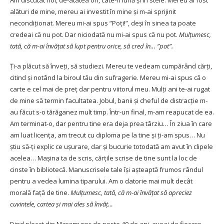
Am discutat noi, de-atâtea ori, câte-n lună și în stele. Mereu ai fost
alături de mine, mereu ai investit în mine și m-ai sprijinit
necondiționat. Mereu mi-ai spus ”Poți!”, deși în sinea ta poate
credeai că nu pot. Dar niciodată nu mi-ai spus că nu pot.
Mulțumesc,
tată, că m-ai învățat să lupt pentru orice, să cred în… ”pot”.
Ți-a plăcut să înveți, să studiezi. Mereu te vedeam cumpărând cărți,
citind și notând la biroul tău din sufragerie. Mereu mi-ai spus că o
carte e cel mai de preț dar pentru viitorul meu. Mulți ani te-ai rugat
de mine să termin facultatea. Jobul, banii și cheful de distracție m-
au făcut s-o tărăganez mult timp. Într-un final, m-am reapucat de ea.
Am terminat-o, dar pentru tine era deja prea târziu… În ziua în care
am luat licența, am trecut cu diploma pe la tine și ți-am spus… Nu
știu să-ți explic ce ușurare, dar și bucurie totodată am avut în clipele
acelea… Mașina ta de scris, cărțile scrise de tine sunt la loc de
cinste în bibliotecă. Manuscrisele tale își așteaptă frumos rândul
pentru a vedea lumina tiparului. Am o datorie mai mult decât
morală față de tine.
Mulțumesc, tată, că m-ai învățat să apreciez
cuvintele, cartea și mai ales să învăț…