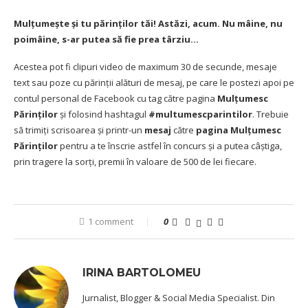
Mulțumește și tu părinților tăi! Astăzi, acum. Nu mâine, nu
poimâine, s-ar putea să fie prea târziu…
Acestea pot fi clipuri video de maximum 30 de secunde, mesaje
text sau poze cu părinții alături de mesaj, pe care le postezi apoi pe
contul personal de Facebook cu tag către pagina
Mulțumesc
Părinților
și folosind hashtagul
#multumescparintilor
. Trebuie
să trimiți scrisoarea și printr-un
mesaj
către
pagina
Mulțumesc
Părinților
pentru a te înscrie astfel în concurs și a putea câștiga,
prin tragere la sorți, premii în valoare de 500 de lei fiecare.
1 comment
0
IRINA BARTOLOMEU
Jurnalist, Blogger & Social Media Specialist. Din