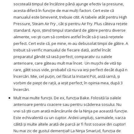
socoteală timpul de încălzire până ajunge efectiv la presiune,
acesta diferă în funcție de mai mulți factori. Cert este că
manualul este binevenit, trebuie citit. Ai tabele atât pentru High
Pressure, Steam Air Fry , cât și pentru Air Fry. Plus câteva rețete
standard. Apoi, știind timpul standard de gătire pentru diverse
alimente, vei ști cum să combini astfel încât să-ți iasă rețetele
perfect. Cert este că, pe mine, m-au debusolat timpii de gătire. A
trebuit să verific manualul de fiecare dată, astfel încât
preparatul gândit să iasă perfect, comparativ cu oalele
anterioare, care găteau mult mai încet. Un mușchi de vită tip
rare, gătit sous vide, probabil că nu va ieși perfect decât după n
încercări. Mie, cel puțin, cel făcut la Instant Pot, astă iarnă, și
vorbim de piept de rață, a ieșit perfect, în opinia mea, după 3
încercări.
Mult mai multe funcții. De ex, funcția Bake. Folosită la oalele
anterioare pentru coacere sau pentru scăderea sosului. Nu
vrei să știi cum arată mâncărurile de la Ninja pe această funcție.
Este echivalentă cu un cuptor. Ardeii umpluți, sarmalele, varza
călită și multe altele arată de parcă ar fi fost scoase din cuptor!
Nu mai zic de gustul demențial! La Ninja SmarLid, funcția de