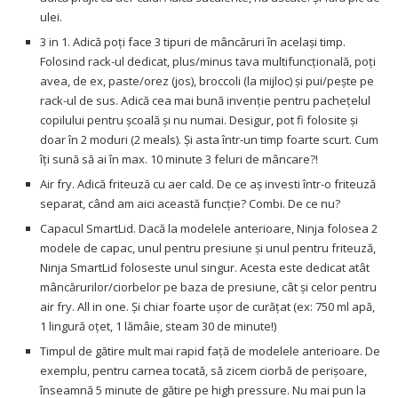
ulei.
3 in 1. Adică poți face 3 tipuri de mâncăruri în același timp.
Folosind rack-ul dedicat, plus/minus tava multifuncțională, poți
avea, de ex, paste/orez (jos), broccoli (la mijloc) și pui/pește pe
rack-ul de sus. Adică cea mai bună invenție pentru pachețelul
copilului pentru școală și nu numai. Desigur, pot fi folosite și
doar în 2 moduri (2 meals). Și asta într-un timp foarte scurt. Cum
îți sună să ai în max. 10 minute 3 feluri de mâncare?!
Air fry. Adică friteuză cu aer cald. De ce aș investi într-o friteuză
separat, când am aici această funcție? Combi. De ce nu?
Capacul SmartLid. Dacă la modelele anterioare, Ninja folosea 2
modele de capac, unul pentru presiune și unul pentru friteuză,
Ninja SmartLid foloseste unul singur. Acesta este dedicat atât
mâncărurilor/ciorbelor pe baza de presiune, cât și celor pentru
air fry. All in one. Și chiar foarte ușor de curățat (ex: 750 ml apă,
1 lingură oțet, 1 lămâie, steam 30 de minute!)
Timpul de gătire mult mai rapid față de modelele anterioare. De
exemplu, pentru carnea tocată, să zicem ciorbă de perișoare,
înseamnă 5 minute de gătire pe high pressure. Nu mai pun la