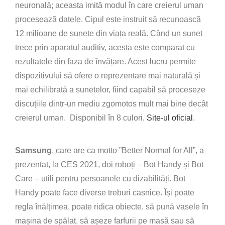
neuronală; aceasta imită modul în care creierul uman
procesează datele. Cipul este instruit să recunoască
12 milioane de sunete din viața reală. Când un sunet
trece prin aparatul auditiv, acesta este comparat cu
rezultatele din faza de învățare. Acest lucru permite
dispozitivului să ofere o reprezentare mai naturală și
mai echilibrată a sunetelor, fiind capabil să proceseze
discuțiile dintr-un mediu zgomotos mult mai bine decât
creierul uman. Disponibil în 8 culori.
Site-ul oficial
.
Samsung
, care are ca motto ”Better Normal for All”, a
prezentat, la CES 2021, doi roboți – Bot Handy și Bot
Care – utili pentru persoanele cu dizabilități. Bot
Handy poate face diverse treburi casnice. Își poate
regla înălțimea, poate ridica obiecte, să pună vasele în
mașina de spălat, să așeze farfurii pe masă sau să