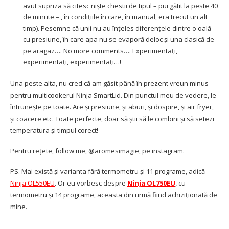
avut supriza să citesc niște chestii de tipul – pui gătit la peste 40
de minute – , în condițiile în care, în manual, era trecut un alt
timp). Pesemne că unii nu au înțeles diferențele dintre o oală
cu presiune, în care apa nu se evaporă deloc și una clasică de
pe aragaz…. No more comments…. Experimentați,
experimentați, experimentați…!
Una peste alta, nu cred că am găsit până în prezent vreun minus
pentru multicookerul Ninja SmartLid. Din punctul meu de vedere, le
întrunește pe toate. Are și presiune, și aburi, și dospire, și air fryer,
și coacere etc. Toate perfecte, doar să știi să le combini și să setezi
temperatura și timpul corect!
Pentru rețete, follow me, @aromesimagie, pe instagram.
PS. Mai există și varianta fără termometru și 11 programe, adică
Ninja OL550EU
. Or eu vorbesc despre
Ninja OL750EU
, cu
termometru și 14 programe, aceasta din urmă fiind achiziționată de
mine.