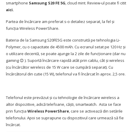
smartphone
Samsung S20 FE 5G
, cloud mint. Review-ul poate fi citit
aici
.
Partea de încărcare am preferat s-o detaliez separat, la fel și
funcția Wireless PowerShare.
Bateria de la Samsung S20FE5G este construită pe tehnologia Li-
Polymer, cu o capacitate de 4500 mAh. Cu ecranul setat pe 120 Hz și
o utilizare decentă, se poate ajunge la 2 zile de funcționare (dar nu
gaming 😊 ). Suportă încărcare rapidă atât prin cablu, cât și wireless
(cu încărcător wireless de 15 W care se cumpără separat). Cu
încărcătorul din cutie (15 W), telefonul va fi încărcat în aprox. 2,5 ore.
Telefonul este prevăzut și cu tehnologie de încărcare wireless a
altor dispozitive, adică telefoane, căști, smartwatch. Asta se face
prin funcția
Wireless PowerShare
, care se activează din setările
telefonului. Apoi se suprapune cu dispozitivul care urmează să fie
încărcat.