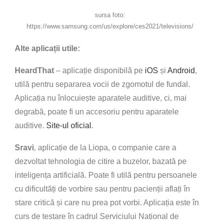
sursa foto:
https://www.samsung.com/us/explore/ces2021/televisions/
Alte aplicații utile:
HeardThat
– aplicație disponibilă pe
iOS
și
Android
,
utilă pentru separarea vocii de zgomotul de fundal.
Aplicația nu înlocuiește aparatele auditive, ci, mai
degrabă, poate fi un accesoriu pentru aparatele
auditive.
Site-ul oficial
.
Sravi
, aplicație de la Liopa, o companie care a
dezvoltat tehnologia de citire a buzelor, bazată pe
inteligența artificială. Poate fi utilă pentru persoanele
cu dificultăți de vorbire sau pentru pacienții aflați în
stare critică și care nu prea pot vorbi. Aplicația este în
curs de testare în cadrul Serviciului Național de