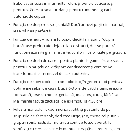
Bake acționează în mai multe feluri. Și pentru coacere, și
pentru scăderea sosului, dar și pentru rumenire, gustul
autentic de cuptor!
Funcția de dospire este genială! Dacă urmezi pașii din manual,
iese pâinea perfectă!
Funcția de iaurt – nu am folosit-o decât la Instant Pot, prin
borcănașe prelucrate deja cu lapte și iaurt, dar se pare că
funcționează integral, a la carte, conform celor citite pe grupuri.
Funcția de deshidratare – pentru plante, legume, fructe sau…
pentru un mușchi de vită/porc condimentat și care se va
transforma într-un mezel de casă autentic.
Funcția de slow cook – eu am folosit-o, în general, tot pentru a
obține mezeluri de casă. După 6-8 ore de gătit la temperatura
constantă, iese un mezel genial. Și, mai ales, curat, fără E-uri.
Mai merge făcută zacusca, de exemplu, la 4:30 ore.
Folosiți manualul, experimentați, citiți și postările de pe
grupurile de facebook, dedicate Ninja, (da, există cel puțin 2
grupuri românești, dar nu țineți cont de toate aberațiile –
verificați cu ceea ce scrie în manual, neapărat. Pentru că am