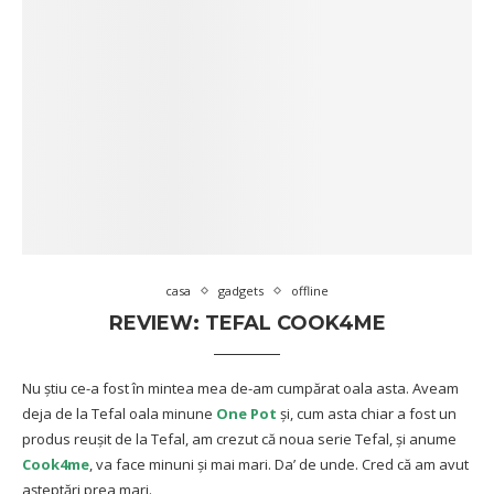
casa
gadgets
offline
REVIEW: TEFAL COOK4ME
Nu știu ce-a fost în mintea mea de-am cumpărat oala asta. Aveam
deja de la Tefal oala minune
One Pot
și, cum asta chiar a fost un
produs reușit de la Tefal, am crezut că noua serie Tefal, și anume
Cook4me
, va face minuni și mai mari. Da’ de unde. Cred că am avut
așteptări prea mari.