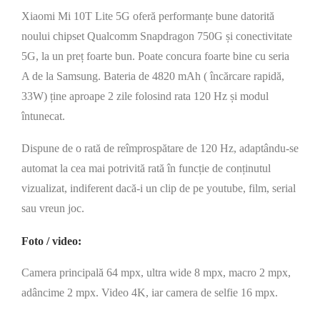
Xiaomi Mi 10T Lite 5G oferă performanțe bune datorită
noului chipset Qualcomm Snapdragon 750G și conectivitate
5G, la un preț foarte bun. Poate concura foarte bine cu seria
A de la Samsung. Bateria de 4820 mAh ( încărcare rapidă,
33W) ține aproape 2 zile folosind rata 120 Hz și modul
întunecat.
Dispune de o rată de reîmprospătare de 120 Hz, adaptându-se
automat la cea mai potrivită rată în funcție de conținutul
vizualizat, indiferent dacă-i un clip de pe youtube, film, serial
sau vreun joc.
Foto / video:
Camera principală 64 mpx, ultra wide 8 mpx, macro 2 mpx,
adâncime 2 mpx. Video 4K, iar camera de selfie 16 mpx.