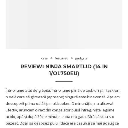
casa
featured
gadgets
REVIEW: NINJA SMARTLID (14 IN
1/OL750EU)
Într-o lume atât de grăbită, într-o lume plină de task-uri și… task-uri,
o oală care să gătească (aproape) singură este binevenită. Așa am
descoperit prima oală tip multicooker. O minunăție, nu altceva!
Efectiv, aruncam direct din congelator puiul întreg, niște legume
acolo, apă și după 30 de minute, supa era gata. Fără să stau s-o
păzesc. Doar să dezosez puiul (dacă era cazul) și să mai adaug ce