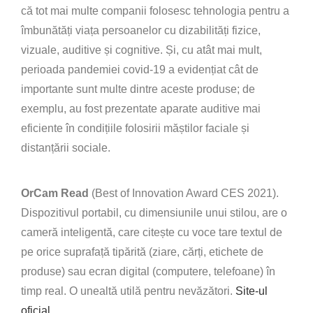
că tot mai multe companii folosesc tehnologia pentru a
îmbunătăți viața persoanelor cu dizabilități fizice,
vizuale, auditive și cognitive. Și, cu atât mai mult,
perioada pandemiei covid-19 a evidențiat cât de
importante sunt multe dintre aceste produse; de
exemplu, au fost prezentate aparate auditive mai
eficiente în condițiile folosirii măștilor faciale și
distanțării sociale.
OrCam Read
(Best of Innovation Award CES 2021).
Dispozitivul portabil, cu dimensiunile unui stilou, are o
cameră inteligentă, care citește cu voce tare textul de
pe orice suprafață tipărită (ziare, cărți, etichete de
produse) sau ecran digital (computere, telefoane) în
timp real. O unealtă utilă pentru nevăzători.
Site-ul
oficial
.