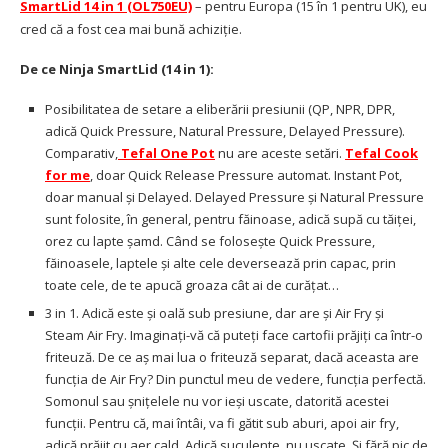
SmartLid 14 in 1 (OL750EU)
– pentru Europa (15 în 1 pentru UK), eu
cred că a fost cea mai bună achiziție.
De ce Ninja SmartLid (14 in 1):
Posibilitatea de setare a eliberării presiunii (QP, NPR, DPR,
adică Quick Pressure, Natural Pressure, Delayed Pressure).
Comparativ,
Tefal One Pot
nu are aceste setări.
Tefal Cook
for me
, doar Quick Release Pressure automat. Instant Pot,
doar manual și Delayed. Delayed Pressure și Natural Pressure
sunt folosite, în general, pentru făinoase, adică supă cu tăiței,
orez cu lapte șamd. Când se folosește Quick Pressure,
făinoasele, laptele și alte cele deversează prin capac, prin
toate cele, de te apucă groaza cât ai de curățat…
3 in 1. Adică este și oală sub presiune, dar are și Air Fry și
Steam Air Fry. Imaginați-vă că puteți face cartofii prăjiți ca într-o
friteuză. De ce aș mai lua o friteuză separat, dacă aceasta are
funcția de Air Fry? Din punctul meu de vedere, funcția perfectă.
Somonul sau șnițelele nu vor ieși uscate, datorită acestei
funcții. Pentru că, mai întâi, va fi gătit sub aburi, apoi air fry,
adică prăjit cu aer cald. Adică suculente, nu uscate. Și fără pic de