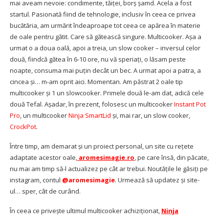
mai aveam nevoie: condimente, tăiței, borș șamd. Acela a fost
startul. Pasionată fiind de tehnologie, inclusiv în ceea ce privea
bucătăria, am urmărit îndeaproape tot ceea ce apărea în materie
de oale pentru gătit. Care să gătească singure. Multicooker. Așa a
urmat o a doua oală, apoi a treia, un slow cooker – inversul celor
două, fiindcă gătea în 6-10 ore, nu vă speriați, o lăsam peste
noapte, consuma mai puțin decât un bec. A urmat apoi a patra, a
cincea și… m-am oprit aici. Momentan. Am păstrat 2 oale tip
multicooker și 1 un slowcooker. Primele două le-am dat, adică cele
două Tefal. Așadar, în prezent, folosesc un multicooker
Instant Pot
Pro
, un multicooker
Ninja SmartLid
și, mai rar, un slow cooker,
CrockPot
.
Între timp, am demarat și un proiect personal, un site cu rețete
adaptate acestor oale,
aromesimagie.ro
, pe care însă, din păcate,
nu mai am timp să-l actualizez pe cât ar trebui. Noutățile le găsiți pe
instagram, contul
@aromesimagie
. Urmează să updatez și site-
ul… sper, cât de curând.
În ceea ce privește ultimul multicooker achiziționat,
Ninja