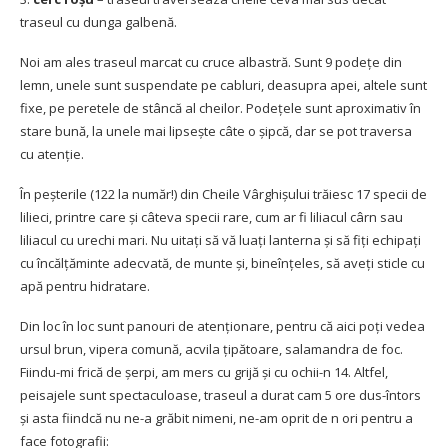
traseul cu dunga galbenă.
Noi am ales traseul marcat cu cruce albastră. Sunt 9 podețe din
lemn, unele sunt suspendate pe cabluri, deasupra apei, altele sunt
fixe, pe peretele de stâncă al cheilor. Podețele sunt aproximativ în
stare bună, la unele mai lipsește câte o șipcă, dar se pot traversa
cu atenție.
În peșterile (122 la număr!) din Cheile Vârghișului trăiesc 17 specii de
lilieci, printre care și câteva specii rare, cum ar fi liliacul cârn sau
liliacul cu urechi mari. Nu uitați să vă luați lanterna și să fiți echipați
cu încălțăminte adecvată, de munte și, bineînțeles, să aveți sticle cu
apă pentru hidratare.
Din loc în loc sunt panouri de atenționare, pentru că aici poți vedea
ursul brun, vipera comună, acvila țipătoare, salamandra de foc.
Fiindu-mi frică de șerpi, am mers cu grijă și cu ochii-n 14. Altfel,
peisajele sunt spectaculoase, traseul a durat cam 5 ore dus-întors
și asta fiindcă nu ne-a grăbit nimeni, ne-am oprit de n ori pentru a
face fotografii: