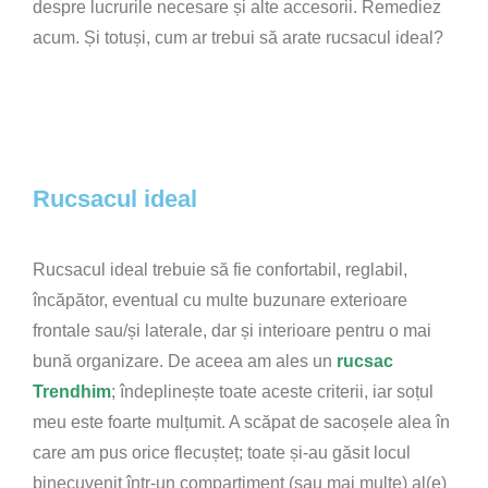
despre lucrurile necesare și alte accesorii. Remediez
acum. Și totuși, cum ar trebui să arate rucsacul ideal?
Rucsacul ideal
Rucsacul ideal trebuie să fie confortabil, reglabil,
încăpător, eventual cu multe buzunare exterioare
frontale sau/și laterale, dar și interioare pentru o mai
bună organizare. De aceea am ales un
rucsac
Trendhim
; îndeplinește toate aceste criterii, iar soțul
meu este foarte mulțumit. A scăpat de sacoșele alea în
care am pus orice flecușteț; toate și-au găsit locul
binecuvenit într-un compartiment (sau mai multe) al(e)