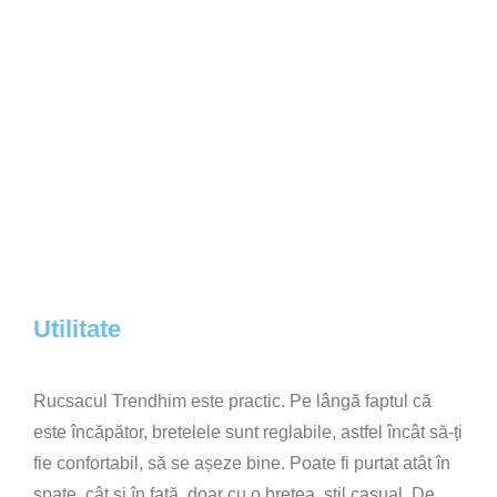
Utilitate
Rucsacul Trendhim este practic. Pe lângă faptul că
este încăpător, bretelele sunt reglabile, astfel încât să-ți
fie confortabil, să se așeze bine. Poate fi purtat atât în
spate, cât și în față, doar cu o bretea, stil casual. De