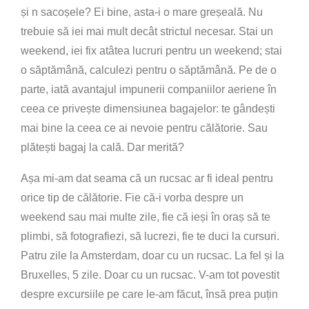
și n sacoșele? Ei bine, asta-i o mare greșeală. Nu
trebuie să iei mai mult decât strictul necesar. Stai un
weekend, iei fix atâtea lucruri pentru un weekend; stai
o săptămână, calculezi pentru o săptămână. Pe de o
parte, iată avantajul impunerii companiilor aeriene în
ceea ce privește dimensiunea bagajelor: te gândești
mai bine la ceea ce ai nevoie pentru călătorie. Sau
plătești bagaj la cală. Dar merită?
Așa mi-am dat seama că un rucsac ar fi ideal pentru
orice tip de călătorie. Fie că-i vorba despre un
weekend sau mai multe zile, fie că ieși în oraș să te
plimbi, să fotografiezi, să lucrezi, fie te duci la cursuri.
Patru zile la Amsterdam, doar cu un rucsac. La fel și la
Bruxelles, 5 zile. Doar cu un rucsac. V-am tot povestit
despre excursiile pe care le-am făcut, însă prea puțin