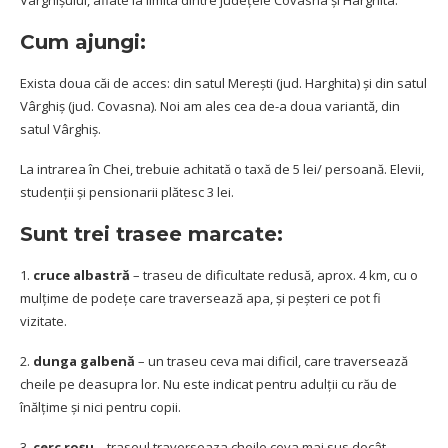
Cum ajungi:
Exista doua căi de acces: din satul Merești (jud. Harghita) și din satul
Vârghiș (jud. Covasna). Noi am ales cea de-a doua variantă, din
satul Vârghiș.
La intrarea în Chei, trebuie achitată o taxă de 5 lei/ persoană. Elevii,
studenții și pensionarii plătesc 3 lei.
Su
nt trei trasee marcate:
1.
cruce albastră
– traseu de dificultate redusă, aprox. 4 km, cu o
mulțime de podețe care traversează apa, și peșteri ce pot fi
vizitate.
2.
dunga galbenă
– un traseu ceva mai dificil, care traversează
cheile pe deasupra lor. Nu este indicat pentru adulții cu rău de
înălțime și nici pentru copii.
3.
cerc roșu
– traseul traverseaza cheile ceva mai sus decât