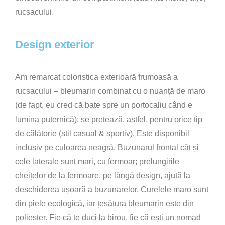
rucsacului.
Design exterior
Am remarcat coloristica exterioară frumoasă a
rucsacului – bleumarin combinat cu o nuanță de maro
(de fapt, eu cred că bate spre un portocaliu când e
lumina puternică); se pretează, astfel, pentru orice tip
de călătorie (stil casual & sportiv). Este disponibil
inclusiv pe culoarea neagră. Buzunarul frontal cât și
cele laterale sunt mari, cu fermoar; prelungirile
cheițelor de la fermoare, pe lângă design, ajută la
deschiderea ușoară a buzunarelor. Curelele maro sunt
din piele ecologică, iar țesătura bleumarin este din
poliester. Fie că te duci la birou, fie că ești un nomad