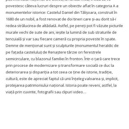
povestesc câteva lucruri despre un obiectiv aflat în categoria A a
monumentelor istorice: Castelul Daniel din Tălişoara, construit în
1680 de un nobil, a fost renovat de doi tineri care şi-au dorit să-i
redea strălucirea de altădată. Astfel, pe pereţi pot fi văzute picturile
murale vechi de sute de ani, ieşite la lumină de sub straturile de
tencuială şi var sau fiecare cameră cu propria poveste în spate.
Demne de menţionat sunt şi sculpturile (monumentul heraldic de
pe faţada castelului) de Renaştere târzie ori ferestrele
semicirculare, cu blazonul familiei în fronton. Într-o ţară care trece
prin procese de modernizare şi transformare socială ce duc la
deteriorarea şi dispariţia a tot ceea ce ţine de istorie, tradiţie,
cultură, este de apreciat faptul că unii înţeleg valoarea şi, implicit,
protejarea patrimoniului naţional. Istoria poate reveni, astfel, la
viaţă prin cuvinte, fotografii sau clipuri video…