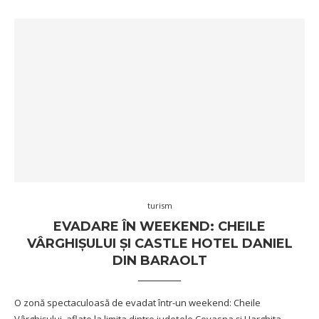
turism
EVADARE ÎN WEEKEND: CHEILE
VÂRGHIȘULUI ȘI CASTLE HOTEL DANIEL
DIN BARAOLT
O zonă spectaculoasă de evadat într-un weekend: Cheile
Vârghișului, aflate la limita dintre județele Covasna și Harghita.