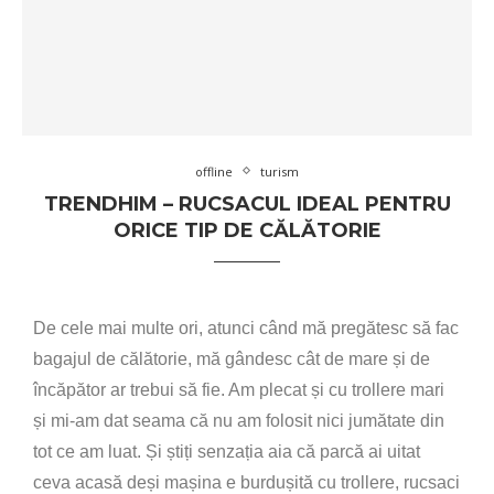
offline
turism
TRENDHIM – RUCSACUL IDEAL PENTRU
ORICE TIP DE CĂLĂTORIE
De cele mai multe ori, atunci când mă pregătesc să fac
bagajul de călătorie, mă gândesc cât de mare și de
încăpător ar trebui să fie. Am plecat și cu trollere mari
și mi-am dat seama că nu am folosit nici jumătate din
tot ce am luat. Și știți senzația aia că parcă ai uitat
ceva acasă deși mașina e burdușită cu trollere, rucsaci