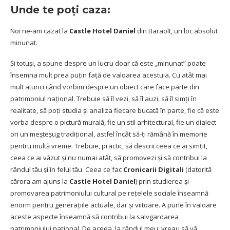
Unde te poți caza:
Noi ne-am cazat la
Castle Hotel Daniel
din Baraolt, un loc absolut
minunat.
Și totuși, a spune despre un lucru doar că este „minunat” poate
însemna mult prea puţin faţă de valoarea acestuia. Cu atât mai
mult atunci când vorbim despre un obiect care face parte din
patrimoniul naţional. Trebuie să îl vezi, să îl auzi, să îl simţi în
realitate, să poţi studia şi analiza fiecare bucată în parte, fie că este
vorba despre o pictură murală, fie un stil arhitectural, fie un dialect
ori un meşteşug tradiţional, astfel încât să-ţi rămână în memorie
pentru multă vreme. Trebuie, practic, să descrii ceea ce ai simţit,
ceea ce ai văzut şi nu numai atât, să promovezi şi să contribui la
rândul tău şi în felul tău. Ceea ce fac
Cronicarii Digitali
(datorită
cărora am ajuns la
Castle Hotel Daniel
) prin studierea şi
promovarea patrimoniului cultural pe reţelele sociale înseamnă
enorm pentru generaţiile actuale, dar şi viitoare. A pune în valoare
aceste aspecte înseamnă să contribui la salvgardarea
patrimoniului naţional. De aceea, la rândul meu, vreau să vă