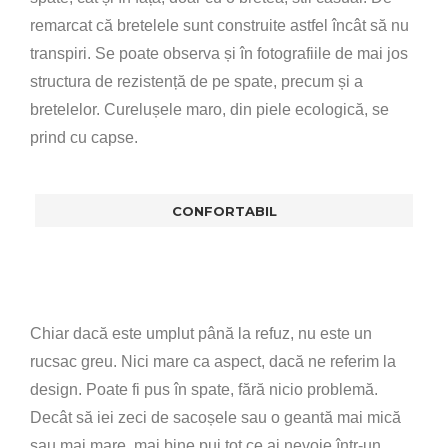
remarcat că bretelele sunt construite astfel încât să nu
transpiri. Se poate observa și în fotografiile de mai jos
structura de rezistență de pe spate, precum și a
bretelelor. Curelușele maro, din piele ecologică, se
prind cu capse.
CONFORTABIL
Chiar dacă este umplut până la refuz, nu este un
rucsac greu. Nici mare ca aspect, dacă ne referim la
design. Poate fi pus în spate, fără nicio problemă.
Decât să iei zeci de sacoșele sau o geantă mai mică
sau mai mare, mai bine pui tot ce ai nevoie într-un