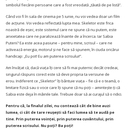
simbolul fiecărei persoane care a fost vreodată „tăiată de pe listă”.
Când voi fi în sala de cinema pe 5 iunie, nu voi vedea doar un film
de acțiune. Voi vedea reflectată lupta mea. Skeletor este frica
noastră de eșec, este sistemul care ne spune că nu putem, este
anxietatea care ne paralizează înainte de a încerca. Iar Sabia
Puterii? Ea este acea pasiune – pentru mine, scrisul – care ne
activează energia, motorul și ne face să spunem, în ciuda oricărui
handicap: „Eu pot! Eu am puterea scrisului!”.
Am învățat că, dacă viața îți cere să fii mai puternic decât credeai,
singurul răspuns corect este să devii propria ta versiune de
erou. Indiferent ce „Skeletor” îți bântuie viața – fie că e o teamă, o
limitare fizică sau o voce care îți spune că nu poți – amintește-ți că
Sabia este deja în mâinile tale. Trebuie doar să ai curajul să o ridici.
Pentru că, la finalul zilei, nu contează cât de bine auzi
lumea, ci cât de tare reușești să faci lumea să te audă pe
tine. Prin puterea voinței, prin puterea cuvântului, prin
puterea scrisului. Nu poți? Ba poți!