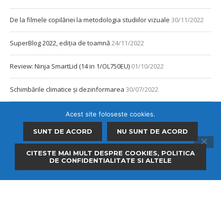
De la filmele copilăriei la metodologia studiilor vizuale
30/11/2022
SuperBlog 2022, ediția de toamnă
24/11/2022
Review: Ninja SmartLid (14 in 1/OL750EU)
01/10/2022
Schimbările climatice și dezinformarea
30/07/2022
Review: Tefal Cook4me
11/06/2021
Acest site foloseste cookies.
SUNT DE ACORD
NU SUNT DE ACORD
Ce vezi de la fereastra ta? Marea!
13/02/2021
CITESTE MAI MULT DESPRE COOKIES, POLITICA
Lumina din întuneric – arta fotografilor nevăzători
08/02/2021
DE CONFIDENTIALITATE SI ALTELE
Tehnologia asistivă la CES 2021
29/01/2021