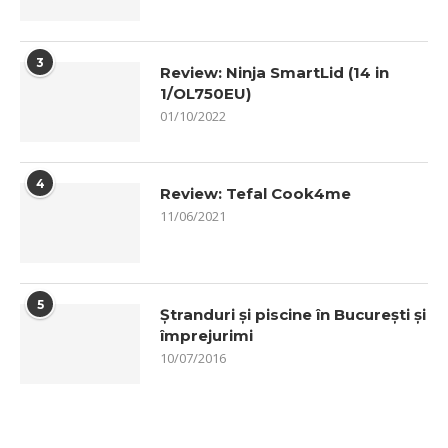
3
Review: Ninja SmartLid (14 in
1/OL750EU)
01/10/2022
4
Review: Tefal Cook4me
11/06/2021
5
Ștranduri și piscine în București și
împrejurimi
10/07/2016