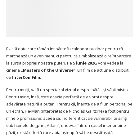
Există date care rămân întipărite în calendar nu doar pentru că
marchează un eveniment, ci pentru că simbolizează o reîntoarcere
la sursa propriei noastre puteri. Pe
5 iunie 2026
, vom vedea la
cinema
„Masters of the Universe”
, un film de acțiune distribuit
de
InterComFilm
.
Pentru mulți, va fi un spectacol vizual despre bătălii și săbii mistice.
Pentru mine, însă, este ocazia perfectă de a vorbi despre
adevărata natură a puterii. Pentru că, înainte de a fi un personaj pe
un ecran, He-Man (interpretat de Nicholas Galitzine) a fost pentru
mine o promisiune: aceea că, indiferent cât de vulnerabil te simți
sub hainele de „prinț Adam”, undeva, într-un castel interior bine
păzit, există o forță care abia așteaptă să fie descătușată.