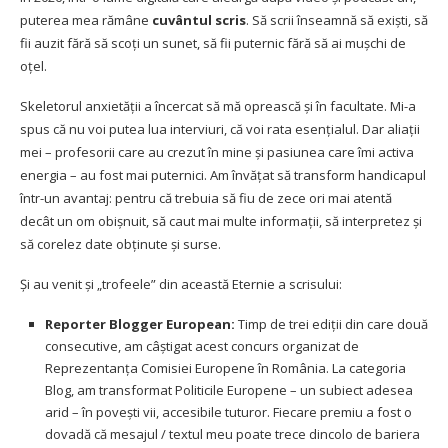
puterea mea rămâne
cuvântul scris
. Să scrii înseamnă să exiști, să
fii auzit fără să scoți un sunet, să fii puternic fără să ai mușchi de
oțel.
Skeletorul anxietății a încercat să mă oprească și în facultate. Mi-a
spus că nu voi putea lua interviuri, că voi rata esențialul. Dar aliații
mei – profesorii care au crezut în mine și pasiunea care îmi activa
energia – au fost mai puternici. Am învățat să transform handicapul
într-un avantaj: pentru că trebuia să fiu de zece ori mai atentă
decât un om obișnuit, să caut mai multe informații, să interpretez și
să corelez date obținute și surse.
Și au venit și „trofeele” din această Eternie a scrisului:
Reporter Blogger European:
Timp de trei ediții din care două
consecutive, am câștigat acest concurs organizat de
Reprezentanța Comisiei Europene în România. La categoria
Blog, am transformat Politicile Europene – un subiect adesea
arid – în povești vii, accesibile tuturor. Fiecare premiu a fost o
dovadă că mesajul / textul meu poate trece dincolo de bariera