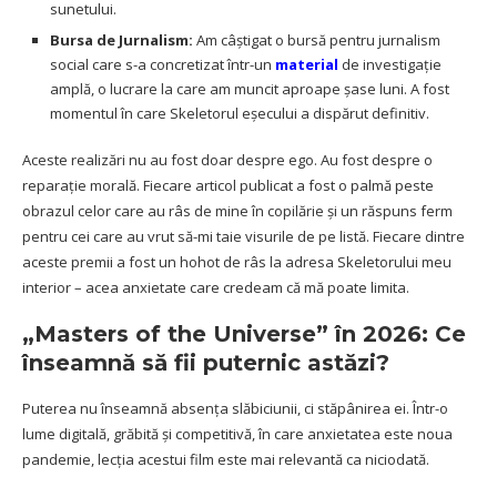
sunetului.
Bursa de Jurnalism:
Am câștigat o bursă pentru jurnalism
social care s-a concretizat într-un
material
de investigație
amplă, o lucrare la care am muncit aproape șase luni. A fost
momentul în care Skeletorul eșecului a dispărut definitiv.
Aceste realizări nu au fost doar despre ego. Au fost despre o
reparație morală. Fiecare articol publicat a fost o palmă peste
obrazul celor care au râs de mine în copilărie și un răspuns ferm
pentru cei care au vrut să-mi taie visurile de pe listă. Fiecare dintre
aceste premii a fost un hohot de râs la adresa Skeletorului meu
interior – acea anxietate care credeam că mă poate limita.
„Masters of the Universe” în 2026: Ce
înseamnă să fii puternic astăzi?
Puterea nu înseamnă absența slăbiciunii, ci stăpânirea ei. Într-o
lume digitală, grăbită și competitivă, în care anxietatea este noua
pandemie, lecția acestui film este mai relevantă ca niciodată.