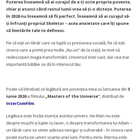
Puterea înseamnă să ai curajul de a-ți scrie propria poveste,
chiar și atunci când restul lumii vrea să ți-o dicteze. Puterea
în 2026 nu înseamnă să fii perfect. Înseamnă să ai curajul să-
ți înfrunți propriul Skeletor – acea anxietate care îți spune
că limitările tale te definesc.
Fie că ești un tânăr care se luptă cu presiunea socială, fie că ești
cineva care a primit prea multe „Nu-uri” de la viață, te invit să
redescoperi magia transformării. Universul este vast, dar cea mai
importantă bătălie se dă în interiorul tău.
Poate vă întrebați ce legătură are povestea mea cu lansarea din
5
iunie 2026
a filmului
„Masters of the Universe”
, distribuit de
InterComFilm
.
Legătura este însăși esența acestui univers. He-Man nu este
despre mușchi și lupte cu laser, ci despre transformarea lui Adam –
un tânăr care se simte adesea nesigur și vulnerabil – în cineva care
poate purta pe umeri soarta unei lumi. Pentru mine, Eternia este