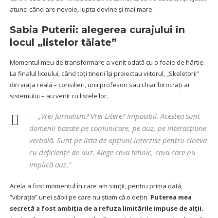
atunci când are nevoie, lupta devine și mai mare.
Sabia Puterii: alegerea curajului în
locul „listelor tăiate”
Momentul meu de transformare a venit odată cu o foaie de hârtie.
La finalul liceului, când toți tinerii își proiectau viitorul, „Skeletorii”
din viața reală – consilieri, unii profesori sau chiar birocrați ai
sistemului – au venit cu listele lor.
— „Vrei Jurnalism? Vrei Litere? Imposibil. Acestea sunt
domenii bazate pe comunicare, pe auz, pe interacțiune
verbală. Sunt pe lista de opțiuni interzise pentru cineva
cu deficiențe de auz. Alege ceva tehnic, ceva care nu
implică auz.”
Acela a fost momentul în care am simțit, pentru prima dată,
”vibrația” unei săbii pe care nu știam că o dețin.
Puterea mea
secretă a fost ambiția de a refuza limitările impuse de alții.