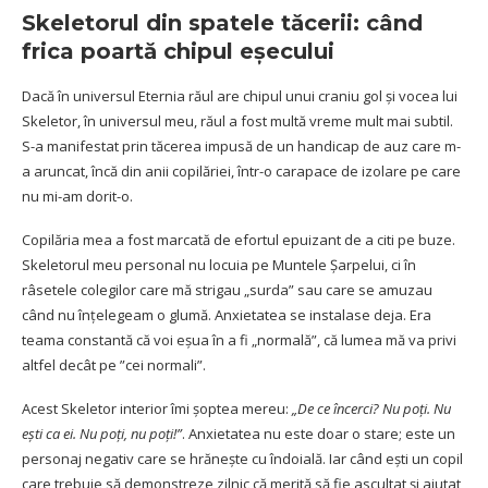
Skeletorul din spatele tăcerii: când
frica poartă chipul eșecului
Dacă în universul Eternia răul are chipul unui craniu gol și vocea lui
Skeletor, în universul meu, răul a fost multă vreme mult mai subtil.
S-a manifestat prin tăcerea impusă de un handicap de auz care m-
a aruncat, încă din anii copilăriei, într-o carapace de izolare pe care
nu mi-am dorit-o.
Copilăria mea a fost marcată de efortul epuizant de a citi pe buze.
Skeletorul meu personal nu locuia pe Muntele Șarpelui, ci în
râsetele colegilor care mă strigau „surda” sau care se amuzau
când nu înțelegeam o glumă. Anxietatea se instalase deja. Era
teama constantă că voi eșua în a fi „normală”, că lumea mă va privi
altfel decât pe ”cei normali”.
Acest Skeletor interior îmi șoptea mereu:
„De ce încerci? Nu poți. Nu
ești ca ei. Nu poți, nu poți!”
. Anxietatea nu este doar o stare; este un
personaj negativ care se hrănește cu îndoială. Iar când ești un copil
care trebuie să demonstreze zilnic că merită să fie ascultat și ajutat