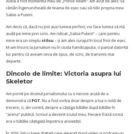
Acela a fost momentul meu de „Prince Adam”. Am avut de ales: să
rămân îngenuncheată de teama de eșec sau să ridic propria mea
Sabie a Puterii.
Am decis că, dacă nu pot auzi lumea perfect, voi face lumea să mă
audă pe mine prin scris. Am ridicat „Sabia Puterii” – care pentru
mine era un simplu
stilou
– și am ales curajul în locul fricii de eșec.
M-am înscris la Jurnalism nu în ciuda handicapului, ci parțial datorită
lui: pentru că aveam ceva de spus, de scris, de transmis mai
departe.
Dincolo de limite: Victoria asupra lui
Skeletor
Am pornit pe drumul jurnalismului cu o nevoie acută de a
demonstra că
POT
. Nu a fost vorba doar despre a lua o notă de
trecere, ci, din contră, despre a câștiga bătălie după bătălie în
”arena” publică. Scrisul a devenit scutul meu. Fiecare frază scrisă
era o bătălie câștigată împotriva anxietății.
În 2026, într-o lume digitală care aleargă după video și podcast-uri,