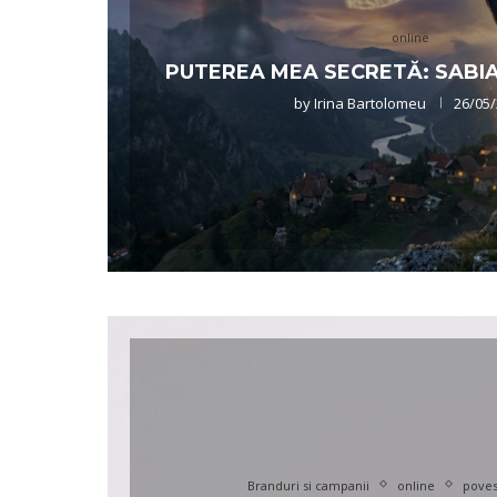
online
PUTEREA MEA SECRETĂ: SABI
by
Irina Bartolomeu
26/05
Branduri si campanii
online
povest