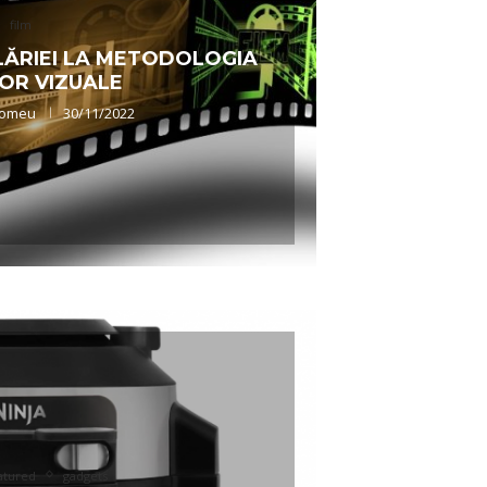
film
ILĂRIEI LA METODOLOGIA
LOR VIZUALE
olomeu
30/11/2022
atured
gadgets