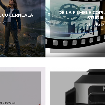
DE LA FILMELE COP
A CU CERNEALĂ
STUDII
/2026
by
Irina Bart
i si povestiri
casa
fe