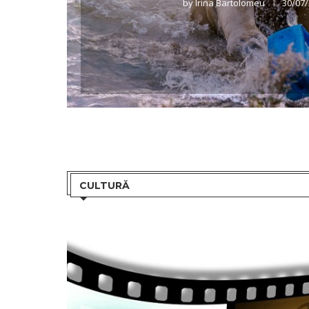
by
Irina Bartolomeu
30/07
CULTURĂ