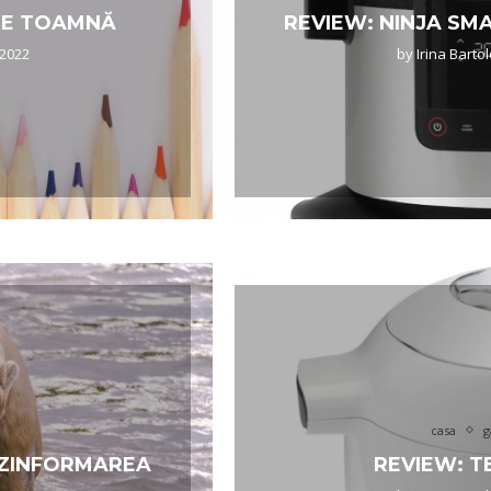
 DE TOAMNĂ
REVIEW: NINJA SMAR
/2022
by
Irina Bart
casa
g
DEZINFORMAREA
REVIEW: 