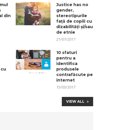
imul
Justice has no
ă
gender,
l din
stereotipurile
față de copiii cu
dizabilități și/sau
de etnie
21/07/2017
10 sfaturi
pentru a
identifica
 cu
produsele
contrafăcute pe
internet
15/03/2017
VIEW ALL