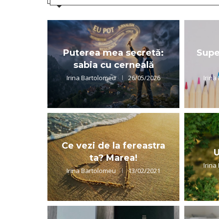
Puterea mea secretă:
Supe
sabia cu cerneală
Irina Bartolomeu
26/05/2026
Irina
Ce vezi de la fereastra
U
ta? Marea!
Irina
Irina Bartolomeu
13/02/2021