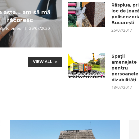
Răspiua, pr
loc de joac
a asta… am să mă
polisenzoria
răcoresc
București
 Bartolomeu
29/07/2020
26/07/2017
Spații
VIEW ALL
amenajate
pentru
persoanele
dizabilități
18/07/2017