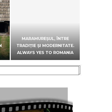
MARAMUREȘUL, ÎNTRE
MAMAPAN,
N
TRADIȚIE ȘI MODERNITATE.
CARE LUCR
ALWAYS YES TO ROMANIA
MULȚI COPII