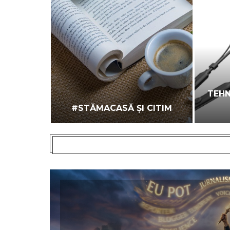
MARTLID
TEHN
0EU)
#STĂMACASĂ ȘI CITIM