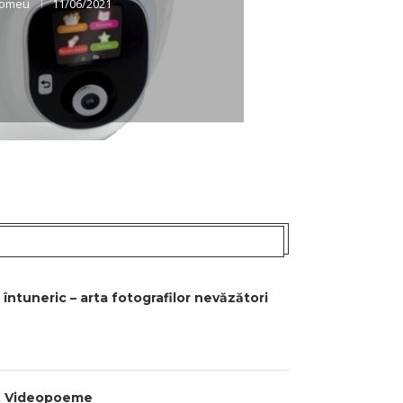
olomeu
11/06/2021
întuneric – arta fotografilor nevăzători
n. Videopoeme