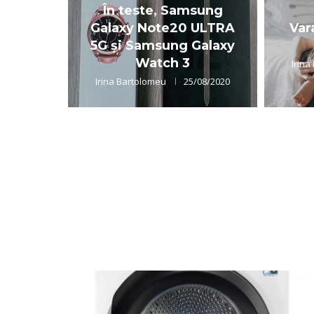
În teste, Samsung
Galaxy Note20 ULTRA
Var
5G și Samsung Galaxy
Watch 3
Irina
Irina Bartolomeu
25/08/2020