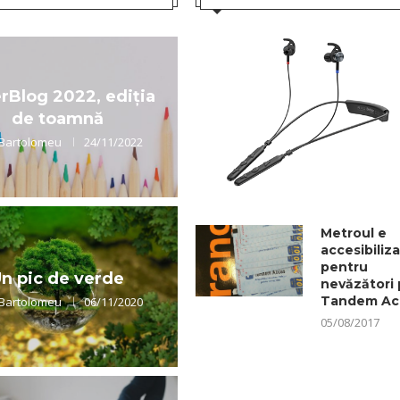
rBlog 2022, ediția
de toamnă
 Bartolomeu
24/11/2022
Metroul e
accesibiliza
pentru
n pic de verde
nevăzători 
Tandem Ac
 Bartolomeu
06/11/2020
05/08/2017