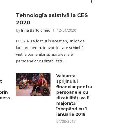
Tehnologia asistivă la CES
2020
by
Irina Bartolomeu
12/01/2020
CES 2020 a fost, și în acest an, un loc de
lansare pentru inovațiile care schimbă
viețile oamenilor și, mai ales, ale
persoanelor cu dizabilități. …
Valoarea
t
sprijinului
financiar pentru
prin
persoanele cu
cess
dizabilități va fi
majorată
începând cu 1
ianuarie 2018
04/08/2017