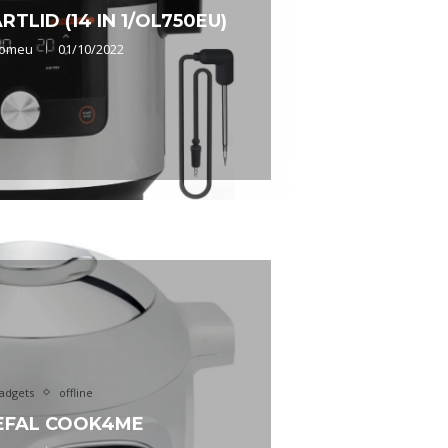
TLID (14 IN 1/OL750EU)
olomeu
01/10/2022
adgets
offline
TEFAL COOK4ME