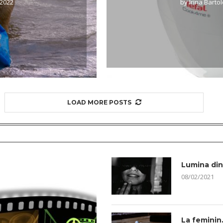
/2022
by
Irina Bart
LOAD MORE POSTS
Lumina din 
08/02/2021
La femini