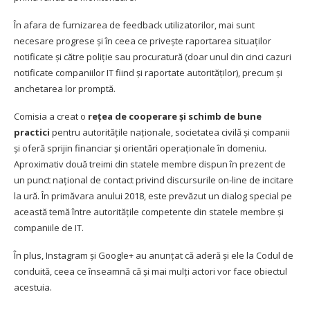
În afara de furnizarea de feedback utilizatorilor, mai sunt
necesare progrese și în ceea ce privește raportarea situaților
notificate și către poliție sau procuratură (doar unul din cinci cazuri
notificate companiilor IT fiind și raportate autorităților), precum și
anchetarea lor promptă.
Comisia a creat o
rețea de cooperare și schimb de bune
practici
pentru autoritățile naționale, societatea civilă și companii
și oferă sprijin financiar și orientări operaționale în domeniu.
Aproximativ două treimi din statele membre dispun în prezent de
un punct național de contact privind discursurile on-line de incitare
la ură. În primăvara anului 2018, este prevăzut un dialog special pe
această temă între autoritățile competente din statele membre și
companiile de IT.
În plus, Instagram și Google+ au anunțat că aderă și ele la Codul de
conduită, ceea ce înseamnă că și mai mulți actori vor face obiectul
acestuia.