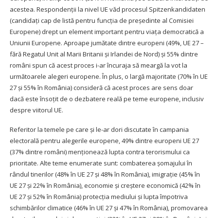
acestea. Respondenții la nivel UE văd procesul Spitzenkandidaten
(candidaţi cap de listă pentru funcţia de preşedinte al Comisiei
Europene) drept un element important pentru viaţa democratică a
Uniunii Europene. Aproape jumătate dintre europeni (49%, UE 27 –
fără Regatul Unit al Marii Britanii şi Irlandei de Nord) şi 55% dintre
români spun că acest proces i-ar încuraja să meargă la vot la
următoarele alegeri europene. În plus, o largă majoritate (70% în UE
27 şi 55% în România) consideră că acest proces are sens doar
dacă este însoţit de o dezbatere reală pe teme europene, inclusiv
despre viitorul UE.
Referitor la temele pe care şi le-ar dori discutate în campania
electorală pentru alegerile europene, 49% dintre europeni UE 27
(37% dintre români) menţionează lupta contra terorismului ca
prioritate. Alte teme enumerate sunt: combaterea şomajului în
rândul tinerilor (48% în UE 27 şi 48% în România), imigraţie (45% în
UE 27 şi 22% în România), economie şi creştere economică (42% în
UE 27 şi 52% în România) protecţia mediului şi lupta împotriva
schimbărilor climatice (46% în UE 27 şi 47% în România), promovarea