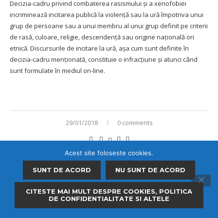
Decizia-cadru
privind combaterea rasismului și a xenofobiei
incriminează incitarea publică la violență sau la ură împotriva unui
grup de persoane sau a unui membru al unui grup definit pe criterii
de rasă, culoare, religie, descendență sau origine națională ori
etnică. Discursurile de incitare la ură, așa cum sunt definite în
decizia-cadru menționată, constituie o infracțiune și atunci când
sunt formulate în mediul on-line.
29/01/2018
0 comments
Acest site foloseste cookies.
SUNT DE ACORD
NU SUNT DE ACORD
CITESTE MAI MULT DESPRE COOKIES, POLITICA
DE CONFIDENTIALITATE SI ALTELE