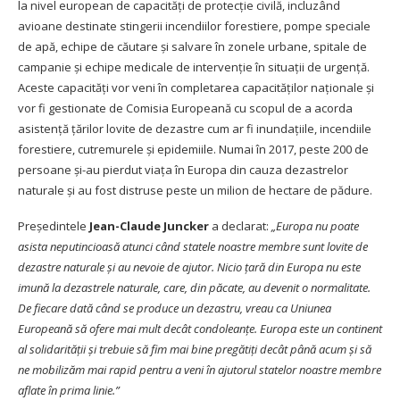
la nivel european de capacități de protecție civilă, incluzând
avioane destinate stingerii incendiilor forestiere, pompe speciale
de apă, echipe de căutare și salvare în zonele urbane, spitale de
campanie și echipe medicale de intervenție în situații de urgență.
Aceste capacități vor veni în completarea capacităților naționale și
vor fi gestionate de Comisia Europeană cu scopul de a acorda
asistență țărilor lovite de dezastre cum ar fi inundațiile, incendiile
forestiere, cutremurele și epidemiile. Numai în 2017, peste 200 de
persoane și-au pierdut viața în Europa din cauza dezastrelor
naturale și au fost distruse peste un milion de hectare de pădure.
Președintele
Jean-Claude Juncker
a declarat:
„Europa nu poate
asista neputincioasă atunci când statele noastre membre sunt lovite de
dezastre naturale și au nevoie de ajutor. Nicio țară din Europa nu este
imună la dezastrele naturale, care, din păcate, au devenit o normalitate.
De fiecare dată când se produce un dezastru, vreau ca Uniunea
Europeană să ofere mai mult decât condoleanțe. Europa este un continent
al solidarității și trebuie să fim mai bine pregătiți decât până acum și să
ne mobilizăm mai rapid pentru a veni în ajutorul statelor noastre membre
aflate în prima linie.”