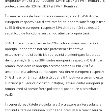
drepturilor omului şi democraţiei (32% în UE 27 şi 38% în România) şi
protecţia socială (32% în UE 27 şi 37% în România).
În ceea ce priveşte funcționarea democraţiei în UE, 46% dintre
europeni, respectiv 54% dintre români se declară satisfăcuți în timp
ce 55% dintre europeni, respectiv 32% dintre români se declară
satisfăcuți de funcționarea democraţiei din propria ţară.
50% dintre europeni, respectiv 42% dintre români consideră că
apariţia unor partide noi care protestează împotriva
establishment-ului politic NU reprezintă o amenințare la adresa
democraţiei, în timp ce 38% dintre europeni, respectiv 45% dintre
români consideră că apariția acestor partide REPREZINTĂ o
ameninţare la adresa democraţiei. 70% dintre europeni, respectiv
54% dintre români consideră că doar a fi împotriva a ceva nu este
suficient şi nu aduce nicio îmbunătățire, iar 56% dintre europeni şi
români cred că aceste forţe politice noi pot aduce o schimbare
reală.
În general, rezultatele studiului arată o creştere a interesului şi a
sprijinului faţă de Uniunea Europeană, precum şi a convingerii că