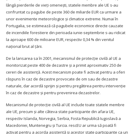
lângă pierderile de vieți omenești, statele membre ale UE s-au
confruntat cu pagube de peste 360 de miliarde EUR ca urmare a
unor evenimente meteorologice și climatice extreme. Numai în
Portugalia, se estimează că pagubele economice directe cauzate
de incendiile forestiere din perioada iunie-septembrie s-au ridicat
la aproape 600 de milioane EUR, respectiv 0,34 % din venitul
național brut al țării.
De la lansarea sa în 2001, mecanismul de protecție civilă al UE a
monitorizat peste 400 de dezastre și a primit aproximativ 250 de
cereri de asistență. Acest mecanism poate fi activat pentru a oferi
răspuns în caz de dezastre provocate de om sau de dezastre
naturale, dar acordă sprijin și pentru pregătirea pentru intervenție
în caz de dezastre și pentru prevenirea dezastrelor.
Mecanismul de protecție civilă al UE include toate statele membre
ale UE, precum și alte câteva state participante din afara UE,
respectiv Islanda, Norvegia, Serbia, Fosta Republică Iugoslavă a
Macedoniei, Muntenegru și Turcia. rescEU ar urma să poată fi
activat pentru a acorda asistență și acestor state participante ca un