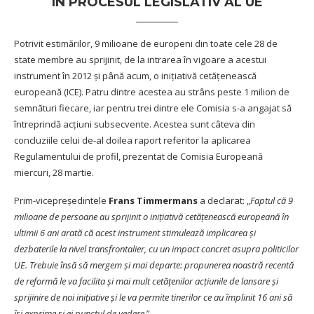
ÎN PROCESUL LEGISLATIV AL UE
Potrivit estimărilor, 9 milioane de europeni din toate cele 28 de
state membre au sprijinit, de la intrarea în vigoare a acestui
instrument în 2012 și până acum, o inițiativă cetățenească
europeană (ICE). Patru dintre acestea au strâns peste 1 milion de
semnături fiecare, iar pentru trei dintre ele Comisia s-a angajat să
întreprindă acțiuni subsecvente. Acestea sunt câteva din
concluziile celui de-al doilea raport referitor la aplicarea
Regulamentului de profil, prezentat de Comisia Europeană
miercuri, 28 martie.
Prim-vicepreședintele
Frans Timmermans
a declarat: „
Faptul că 9
milioane de persoane au sprijinit o inițiativă cetățenească europeană în
ultimii 6 ani arată că acest instrument stimulează implicarea și
dezbaterile la nivel transfrontalier, cu un impact concret asupra politicilor
UE. Trebuie însă să mergem și mai departe: propunerea noastră recentă
de reformă le va facilita și mai mult cetățenilor acțiunile de lansare și
sprijinire de noi inițiative și le va permite tinerilor ce au împlinit 16 ani să
își exprime și ei punctul de vedere.
”