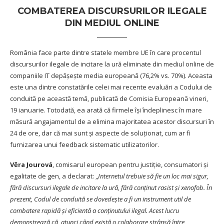
COMBATEREA DISCURSURILOR ILEGALE
DIN MEDIUL ONLINE
România face parte dintre statele membre UE în care procentul
discursurilor ilegale de incitare la ură eliminate din mediul online de
companiile IT depășește media europeană (76,2% vs. 70%). Aceasta
este una dintre constatările celei mai recente evaluări a Codului de
conduită pe această temă, publicată de Comisia Europeană vineri,
19 ianuarie. Totodată, ea arată că firmele își îndeplinesc în mare
măsură angajamentul de a elimina majoritatea acestor discursuri în
24 de ore, dar că mai sunt și aspecte de soluționat, cum ar fi
furnizarea unui feedback sistematic utilizatorilor.
Vĕra Jourová
, comisarul european pentru justiție, consumatori și
egalitate de gen, a declarat: „
Internetul trebuie să fie un loc mai sigur,
fără discursuri ilegale de incitare la ură, fără conținut rasist și xenofob. În
prezent, Codul de conduită se dovedește a fi un instrument util de
combatere rapidă și eficientă a conținutului ilegal. Acest lucru
demonstrează că, atunci când există o colaborare strânsă între