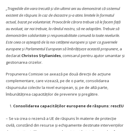
„Tragediile din vara trecută și din ultimii ani au demonstrat că sistemul
existent de răspuns în caz de dezastre și-a atins limitele în formatul
actual, bazat pe voluntariat. Provocările cărora trebuie să le facem față
au evoluat, iar noi trebuie, la rândul nostru, să ne adaptăm. Trebuie să
demonstrăm solidaritate și responsabilitate comună la toate nivelurile.
Este ceea ce așteaptă de la noi cetățenii europeni și sper ca guvernele
europene și Parlamentul European să îmbrățișeze această propunere
, a
declarat
Christos Stylianides
, comisarul pentru ajutor umanitar și
gestionarea crizelor.
Propunerea Comisiei se axează pe două direcții de acțiune
complementare, care vizează, pe de o parte, consolidarea
răspunsului colectiv la nivel european, și, pe de altă parte,
îmbunătățirea capacităților de prevenire și pregătire.
Consolidarea capacităților europene de răspuns: rescEU
– Se va crea o rezervă a UE de răspuns în materie de protecție
civilă, constând din resurse și echipamente destinate intervențiilor