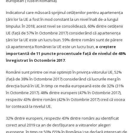
european (1038 în România).
Indicatorul care măsoară sprijinul cetățenilor pentru apartenenţa
ţării lor la UE a fost în mod constant la un nivel înalt de-a lungul
timpului. În 2018, acest nivel se consolidează, 60% dintre cetăţenii
UE (faţă de 57% în Octombrie 2017) considerând că apartenenţa
ţării lor la UE este un lucru bun. 59% dintre români sunt de părere
că apartenenţa României la UE este un lucru bun,
o creştere
importantă de 11 puncte procentuale faţă de nivelul de 48%
înregistrat în Octombrie 2017.
Românii sunt printre cei mai optimişti în privinţa viitorului UE, 52%
(faţă de 38% în Octombrie 2017) considerând că lucrurile merg în
direcţia bună în UE, în timp ce media europeană este de 32% (31%
în Octombrie 2017). 48% dintre europeni (47% în Octombrie 2017),
respectiv 43% dintre români (42% în Octombrie 2017) cred că vocea
lor contează la nivelul UE.
32% dintre europeni, respectiv 43% dintre români au identificat
corect anul 2019 ca an de desfăşurare a viitoarelor alegeri
europene, în timp ce 50% (55% în România ) se declară interesaţi de