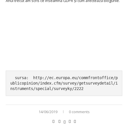
Anul trecut am scris
ce înseamnă GDPR și cum afectează blogurile.
  sursa:  
http://ec.europa.eu/commfrontoffice/p
ublicopinion/index.cfm/survey/getsurveydetail/i
nstruments/special/surveyky/2222
14/06/2019
0 comments