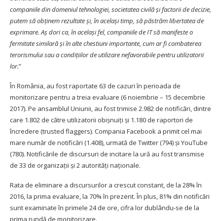
companiile din domeniul tehnologiei, societatea civilă și factorii de decizie,
putem să obținem rezultate și, în același timp, să păstrăm libertatea de
exprimare. Aș dori ca, în același fel, companiile de IT să manifeste o
fermitate similară și în alte chestiuni importante, cum ar fi combaterea
terorismului sau a condițiilor de utilizare nefavorabile pentru utilizatorii
lor.
”
În România, au fost raportate 63 de cazuri în perioada de
monitorizare pentru a treia evaluare (6 noiembrie – 15 decembrie
2017). Pe ansamblul Uniunii, au fost trimise 2.982 de notificări, dintre
care 1.802 de către utilizatorii obișnuiți și 1.180 de raportori de
încredere (trusted flaggers). Compania Facebook a primit cel mai
mare număr de notificări (1.408), urmată de Twitter (794) și YouTube
(780). Notificările de discursuri de incitare la ură au fost transmise
de 33 de organizații și 2 autorități naționale.
Rata de eliminare a discursurilor a crescut constant, de la 28% în
2016, la prima evaluare, la 70% în prezent. În plus, 81% din notificări
sunt examinate în primele 24 de ore, cifra lor dublându-se de la
prima rundă de monitorizare.