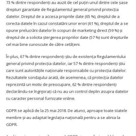
73 % dintre respondenți au auzit de cel puțin unul dintre cele șase
drepturi garantate de Regulamentul general privind protecția
datelor. Dreptul de a accesa propriile date (65 %), dreptul de a
corecta datele în cazul constatării unor erori (61 %), dreptul de a se
opune prelucrării datelor în scopuri de marketing direct (59 %) și
dreptul de a solicita ștergerea propriilor date (57 %) sunt drepturile
cel mai bine cunoscute de către cetățeni.
În plus, 67 % dintre respondenți știu de existența Regulamentului
general privind protecția datelor, iar 57 % dintre respondenți știu
care sunt autoritățile naționale responsabile cu protecția datelor.
Rezultatele sondajului arată, de asemenea, că protecția datelor
reprezintă un motiv de preocupare, 62 % dintre respondenți
declarându-se îngrijorați că nu au un control deplin asupra datelor
cu caracter personal furnizate online.
GDPR se aplică de la 25 mai 2018. De atunci, aproape toate statele
membre și-au adaptat legislația națională pentru a se alinia la
GDPR.