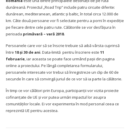
România
este una dintre principalele destinații de pe ruta
dunăreană. Proiectul „Road Trip” include patru circuite diferite:
dunărean, mediteranean, atlantic și baltic, în total circa 12.000 de
km. Câte două persoane vor fi selectate pentru a porni în expediție
pe fiecare dintre cele patru rute. Călătoriile se vor desfășura în
perioada
primăvară – vară 2018
.
Persoanele care vor să se înscrie trebuie să aibă vârsta cuprinsă
între
18 și 30 de ani
. Data-limită pentru înscriere este
11
februarie
, iar aceasta se poate face urmând pașii din
pagina
online
a proiectului. Pe lângă completarea formularului,
persoanele interesate vor trebui să înregistreze un clip de 60 de
secunde în care să convingă juriul de ce vor să ia parte la călătorie.
În timp ce vor călători prin Europa, participanții vor vizita proiecte
cofinanțate de UE și vor putea urmări impactul lor asupra
comunităților locale. Ei vor experimenta în mod personal ceea ce
reprezintă UE pentru acestea.