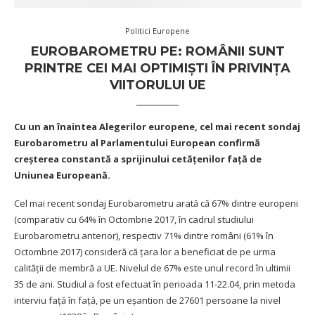
Politici Europene
EUROBAROMETRU PE: ROMÂNII SUNT
PRINTRE CEI MAI OPTIMIŞTI ÎN PRIVINŢA
VIITORULUI UE
Cu un an înaintea Alegerilor europene, cel mai recent sondaj
Eurobarometru al Parlamentului European confirmă
creșterea constantă a sprijinului cetățenilor faţă de
Uniunea Europeană.
Cel mai recent sondaj Eurobarometru arată că 67% dintre europeni
(comparativ cu 64% în Octombrie 2017, în cadrul studiului
Eurobarometru anterior), respectiv 71% dintre români (61% în
Octombrie 2017) consideră că ţara lor a beneficiat de pe urma
calității de membră a UE. Nivelul de 67% este unul record în ultimii
35 de ani. Studiul a fost efectuat în perioada 11-22.04, prin metoda
interviu faţă în faţă, pe un eşantion de 27601 persoane la nivel