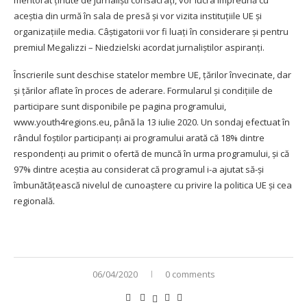
mentorat ținute de jurnaliști consacrați, vor lucra împreună cu
aceștia din urmă în sala de presă și vor vizita instituțiile UE și
organizațiile media. Câștigatorii vor fi luați în considerare și pentru
premiul
Megalizzi – Niedzielski acordat jurnaliștilor aspiranți
.
Înscrierile sunt deschise statelor membre UE, țărilor învecinate, dar
și țărilor aflate în proces de aderare. Formularul și condițiile de
participare sunt disponibile pe pagina programului,
www.youth4regions.eu
, până la 13 iulie 2020. Un sondaj efectuat în
rândul foștilor participanți ai programului arată că 18% dintre
respondenți au primit o ofertă de muncă în urma programului, și că
97% dintre aceștia au considerat că programul i-a ajutat să-și
îmbunătățească nivelul de cunoaștere cu privire la politica UE și cea
regională.
06/04/2020
0 comments