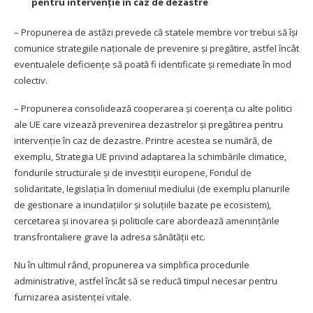
pentru intervenție în caz de dezastre
– Propunerea de astăzi prevede că statele membre vor trebui să își
comunice strategiile naționale de prevenire și pregătire, astfel încât
eventualele deficiențe să poată fi identificate și remediate în mod
colectiv.
– Propunerea consolidează cooperarea și coerența cu alte politici
ale UE care vizează prevenirea dezastrelor și pregătirea pentru
intervenție în caz de dezastre. Printre acestea se numără, de
exemplu, Strategia UE privind adaptarea la schimbările climatice,
fondurile structurale și de investiții europene, Fondul de
solidaritate, legislația în domeniul mediului (de exemplu planurile
de gestionare a inundațiilor și soluțiile bazate pe ecosistem),
cercetarea și inovarea și politicile care abordează amenințările
transfrontaliere grave la adresa sănătății etc.
Nu în ultimul rând, propunerea va simplifica procedurile
administrative, astfel încât să se reducă timpul necesar pentru
furnizarea asistenței vitale.