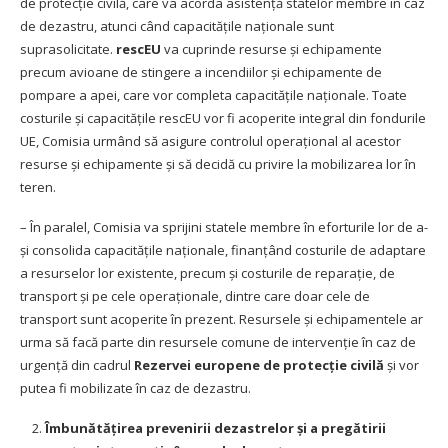
de protecție civilă, care va acorda asistență statelor membre în caz
de dezastru, atunci când capacitățile naționale sunt
suprasolicitate.
rescEU
va cuprinde resurse și echipamente
precum avioane de stingere a incendiilor și echipamente de
pompare a apei, care vor completa capacitățile naționale. Toate
costurile și capacitățile rescEU vor fi acoperite integral din fondurile
UE, Comisia urmând să asigure controlul operațional al acestor
resurse și echipamente și să decidă cu privire la mobilizarea lor în
teren.
– În paralel, Comisia va sprijini statele membre în eforturile lor de a-
și consolida capacitățile naționale, finanțând costurile de adaptare
a resurselor lor existente, precum și costurile de reparație, de
transport și pe cele operaționale, dintre care doar cele de
transport sunt acoperite în prezent. Resursele și echipamentele ar
urma să facă parte din resursele comune de intervenție în caz de
urgență din cadrul
Rezervei europene de protecție civilă
și vor
putea fi mobilizate în caz de dezastru.
Îmbunătățirea prevenirii dezastrelor și a pregătirii