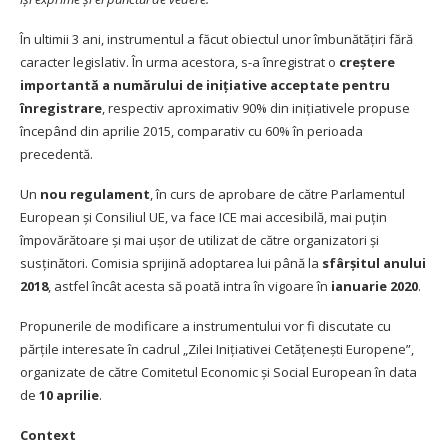
În ultimii 3 ani, instrumentul a făcut obiectul unor îmbunătățiri fără
caracter legislativ. În urma acestora, s-a înregistrat o
creștere
importantă a numărului de inițiative acceptate pentru
înregistrare
, respectiv aproximativ 90% din inițiativele propuse
începând din aprilie 2015, comparativ cu 60% în perioada
precedentă.
Un
nou regulament
, în curs de aprobare de către Parlamentul
European și Consiliul UE, va face ICE mai accesibilă, mai puțin
împovărătoare și mai ușor de utilizat de către organizatori și
susținători. Comisia sprijină adoptarea lui până la
sfârșitul anului
2018
, astfel încât acesta să poată intra în vigoare în
ianuarie 2020
.
Propunerile de modificare a instrumentului vor fi discutate cu
părțile interesate în cadrul
„Zilei Inițiativei Cetățenești Europene”
,
organizate de către Comitetul Economic și Social European în data
de
10 aprilie
.
Context