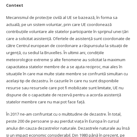
Context
Mecanismul de protecție civilă al UE
se bazează, în forma sa
actuală, pe un sistem voluntar, prin care UE coordonează
contribuțiile voluntare ale statelor participante în sprijinul unei țări
care a solicitat asistență. Ofertele de asistență sunt coordonate de
către
Centrul european de coordonare a răspunsului la situații de
urgență
, cu sediul la Bruxelles. În ultimii ani, condițiile
meteorologice extreme și alte fenomene au solicitat la maximum
capacitatea statelor membre de a se ajuta reciproc, mai ales în
situațiile în care mai multe state membre se confruntă simultan cu
același tip de dezastru. În cazurile în care nu sunt disponibile
resurse sau resursele care pot fi mobilizate sunt limitate, UE nu
dispune de o capacitate de rezervă pentru a acorda asistență
statelor membre care nu mai pot face față.
În 2017 ne-am confruntat cu o multitudine de dezastre. În total,
peste 200 de persoane și-au pierdut viața în Europa în cursul
anului din cauza dezastrelor naturale. Dezastrele naturale au însă
și un impact economic considerabil. Din 1980 până în prezent, pe