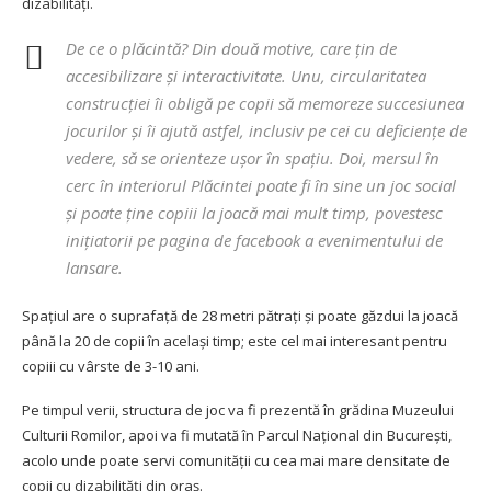
dizabilități.
De ce o plăcintă? Din două motive, care țin de
accesibilizare și interactivitate. Unu, circularitatea
construcției îi obligă pe copii să memoreze succesiunea
jocurilor și îi ajută astfel, inclusiv pe cei cu deficiențe de
vedere, să se orienteze ușor în spațiu. Doi, mersul în
cerc în interiorul Plăcintei poate fi în sine un joc social
și poate ține copiii la joacă mai mult timp
, povestesc
inițiatorii pe pagina de facebook a evenimentului de
lansare.
Spațiul are o suprafață de 28 metri pătrați și poate găzdui la joacă
până la 20 de copii în același timp; este cel mai interesant pentru
copiii cu vârste de 3-10 ani.
Pe timpul verii, structura de joc va fi prezentă în grădina Muzeului
Culturii Romilor, apoi va fi mutată în Parcul Național din București,
acolo unde poate servi comunității cu cea mai mare densitate de
copii cu dizabilități din oraș.