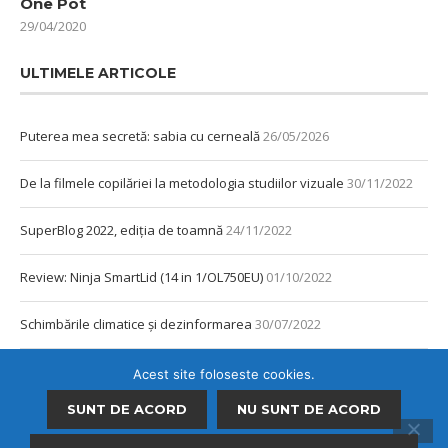
One Pot
29/04/2020
ULTIMELE ARTICOLE
Puterea mea secretă: sabia cu cerneală
26/05/2026
De la filmele copilăriei la metodologia studiilor vizuale
30/11/2022
SuperBlog 2022, ediția de toamnă
24/11/2022
Review: Ninja SmartLid (14 in 1/OL750EU)
01/10/2022
Schimbările climatice și dezinformarea
30/07/2022
Review: Tefal Cook4me
11/06/2021
Acest site foloseste cookies.
SUNT DE ACORD
NU SUNT DE ACORD
Ce vezi de la fereastra ta? Marea!
13/02/2021