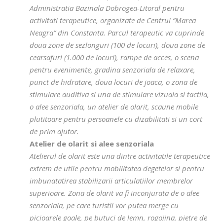
Administratia Bazinala Dobrogea-Litoral pentru
activitati terapeutice, organizate de Centrul “Marea
Neagra” din Constanta. Parcul terapeutic va cuprinde
doua zone de sezlonguri (100 de locuri), doua zone de
cearsafuri (1.000 de locuri), rampe de acces, o scena
pentru evenimente, gradina senzoriala de relaxare,
punct de hidratare, doua locuri de joaca, o zona de
stimulare auditiva si una de stimulare vizuala si tactila,
o alee senzoriala, un atelier de olarit, scaune mobile
plutitoare pentru persoanele cu dizabilitati si un cort
de prim ajutor.
Atelier de olarit si alee senzoriala
Atelierul de olarit este una dintre activitatile terapeutice
extrem de utile pentru mobilitatea degetelor si pentru
imbunatatirea stabilizarii articulatiilor membrelor
superioare. Zona de olarit va fi inconjurata de o alee
senzoriala, pe care turistii vor putea merge cu
picioarele goale, pe butuci de lemn, rogojina, pietre de