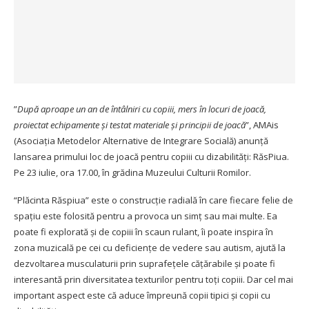
”
După aproape un an de întâlniri cu copiii, mers în locuri de joacă,
proiectat echipamente și testat materiale și principii de joacă
”, AMAis
(Asociația Metodelor Alternative de Integrare Socială) anunță
lansarea primului loc de joacă pentru copiii cu dizabilități: RăsPiua.
Pe 23 iulie, ora 17.00, în grădina Muzeului Culturii Romilor.
“Plăcinta Răspiua” este o construcție radială în care fiecare felie de
spațiu este folosită pentru a provoca un simț sau mai multe. Ea
poate fi explorată și de copiii în scaun rulant, îi poate inspira în
zona muzicală pe cei cu deficiențe de vedere sau autism, ajută la
dezvoltarea musculaturii prin suprafețele cățărabile și poate fi
interesantă prin diversitatea texturilor pentru toți copiii. Dar cel mai
important aspect este că aduce împreună copii tipici și copii cu