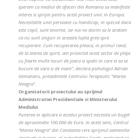
speram ca mediul de afaceri din Romania sa manifeste
interes si sprijin pentru acest proiect unic in Europa.
Necesitatile unei persoane cu handicap, in special daca
este copil, sunt enorme, iar noi ne dorim sa le aratam
ca nu sunt singuri in aceasta lupta grea spre
recuperare. Cum recuperarea pleaca, in primul rand,
de la starea de spirit, am proiectat acest sector de plaja
cu foarte multe locuri de joaca si spatii in care ei sa se
bucure de vara si de mare”, declara psihologul Adrian
Gemanaru, presedintele Centrului Terapeutic “Marea
Neagra”.
Organizatorii proiectului au sprijinul
Administratiei Prezidentiale si Ministerului
Mediului
Punerea in aplicare a acestui proiect necesita un buget
de aproximativ 100.000 de Euro. In acest sens, Centrul
“Marea Neagra” din Constanta cere sprijinul oamenilor
implicati in turism, al autoritatilor locale, motivand ca