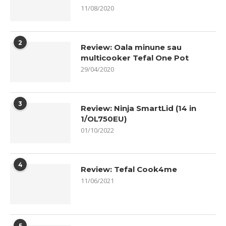
11/08/2020
2
Review: Oala minune sau
multicooker Tefal One Pot
29/04/2020
3
Review: Ninja SmartLid (14 in
1/OL750EU)
01/10/2022
4
Review: Tefal Cook4me
11/06/2021
5