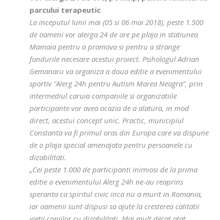
parcului terapeutic
La inceputul lunii mai (05 si 06 mai 2018), peste 1.500
de oameni vor alerga 24 de ore pe plaja in statiunea
Mamaia pentru a promova si pentru a strange
fondurile necesare acestui proiect. Psihologul Adrian
Gemanaru va organiza a doua editie a evenimentului
sportiv “Alerg 24h pentru Autism Marea Neagra”, prin
intermediul caruia companiile si organizatiile
participante vor avea ocazia de a alatura, in mod
direct, acestui concept unic. Practic, municipiul
Constanta va fi primul oras din Europa care va dispune
de o plaja special amenajata pentru persoanele cu
dizabilitati.
„Cei peste 1.000 de participanti inimiosi de la prima
editie a evenimentului Alerg 24h ne-au reaprins
speranta ca spiritul civic inca nu a murit in Romania,
iar oamenii sunt dispusi sa ajute la cresterea calitatii
vietii copiilor cu dizabilitati. Mai mult decat atat,