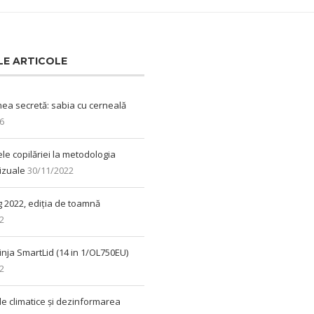
LE ARTICOLE
ea secretă: sabia cu cerneală
6
ele copilăriei la metodologia
vizuale
30/11/2022
 2022, ediția de toamnă
2
inja SmartLid (14 in 1/OL750EU)
2
le climatice și dezinformarea