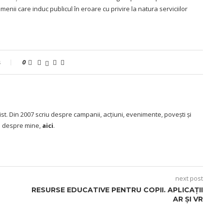
menii care induc publicul în eroare cu privire la natura serviciilor
s
0
ist. Din 2007 scriu despre campanii, acțiuni, evenimente, povești și
te despre mine,
aici
.
next post
RESURSE EDUCATIVE PENTRU COPII. APLICAȚII
AR ȘI VR