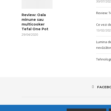
30/07/202
Review: 
Review: Oala
minune sau
multicooker
Ce vezi d
Tefal One Pot
13/02/202
29/04/2020
Lumina din
nevăzător
Tehnologi
FACEB