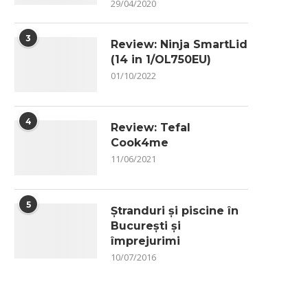
29/04/2020
3
Review: Ninja SmartLid
(14 in 1/OL750EU)
01/10/2022
4
Review: Tefal
Cook4me
11/06/2021
5
Ștranduri și piscine în
București și
împrejurimi
10/07/2016