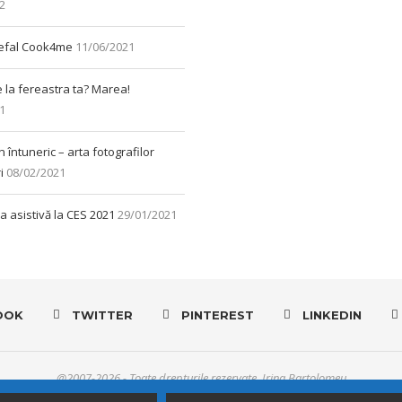
2
Tefal Cook4me
11/06/2021
e la fereastra ta? Marea!
1
 întuneric – arta fotografilor
i
08/02/2021
a asistivă la CES 2021
29/01/2021
OOK
TWITTER
PINTEREST
LINKEDIN
@2007-2026 - Toate drepturile rezervate. Irina Bartolomeu