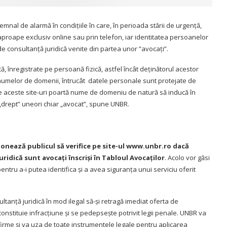
mnal de alarmă în condițiile în care, în perioada stării de urgență,
i aproape exclusiv online sau prin telefon, iar identitatea persoanelor
 de consultanță juridică venite din partea unor ”avocați”.
, înregistrate pe persoană fizică, astfel încât deținătorul acestor
 a numelor de domenii, întrucât datele personale sunt protejate de
re aceste site-uri poartă nume de domeniu de natură să inducă în
 „drept” uneori chiar „avocat”, spune UNBR.
onează publicul să verifice pe site-ul
www.unbr.ro
dacă
uridică sunt avocați înscriși în
Tabloul Avocaților
. Acolo vor găsi
 pentru a-i putea identifica și a avea siguranța unui serviciu oferit
tanță juridică în mod ilegal să-și retragă imediat oferta de
onstituie infracțiune și se pedepsește potrivit legii penale. UNBR va
irme și va uza de toate instrumentele legale pentru aplicarea