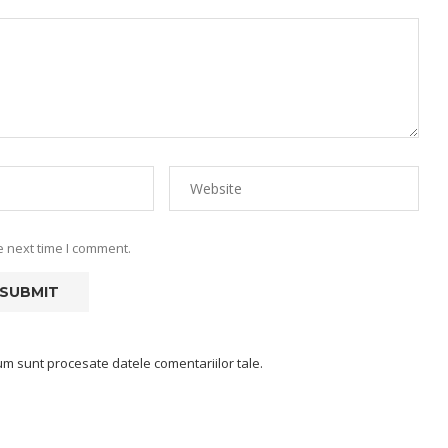
e next time I comment.
um sunt procesate datele comentariilor tale
.