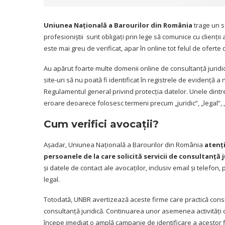
Uniunea Națională a Barourilor din România
trage un se
profesioniștii sunt obligați prin lege să comunice cu clienți
este mai greu de verificat, apar în online tot felul de oferte
Au apărut foarte multe domenii online de consultanță juridică
site-uri să nu poată fi identificat în registrele de evidență
Regulamentul general privind protecția datelor. Unele dint
eroare deoarece folosesc termeni precum „juridic”, „legal”,
Cum verifici avocații?
Așadar, Uniunea Națională a Barourilor din România
atenți
persoanele de la care solicită servicii de consultanță j
și datele de contact ale avocaților, inclusiv email și telefon,
legal.
Totodată, UNBR avertizează aceste firme care practică consul
consultanță juridică. Continuarea unor asemenea activități c
începe imediat o amplă campanie de identificare a acestor f