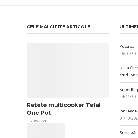
CELE MAI CITITE ARTICOLE
ULTIME
Puterea m
26/05/202
De la film
studiilor 
SuperBlog
24/11/202
Rețete multicooker Tefal
Review: N
One Pot
01/10/202
11/08/2020
Schimbări