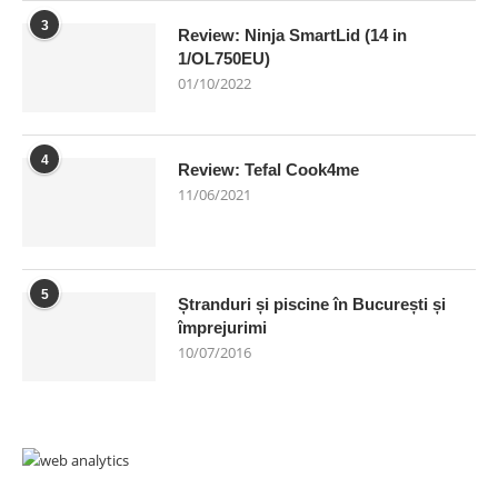
3
Review: Ninja SmartLid (14 in
1/OL750EU)
01/10/2022
4
Review: Tefal Cook4me
11/06/2021
5
Ștranduri și piscine în București și
împrejurimi
10/07/2016