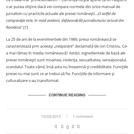
s-ar putea obține dacă vei compara normele din orice manual de
jurnalism cu practicile actuale ale presei româneşti. „
O astfel de
comparaţie este, în mod evident, defavorabilă jurnalismului actual din
Români
a”.
[1]
La 25 de ani de la evenimentele din 1989, presa românească se
caracterizează prin aceeaşi „
neaşezare
” declamată de Ion Cristoiu. Ce-
a mai rămas în media românească? Astăzi, ingredientele de bază ale
presei româneşti sunt moartea, violenţa, sexualitatea, senzaţionalul,
scandalul. Toate vând, însă asta nu înseamnă şi credibilitate. Funcţiile
presei nu mai sunt ce ar trebui să fie. Funcţiile de informare şi
culturalizare s-au transformat.
CONTINUE READING
15/03/2015
1 comment