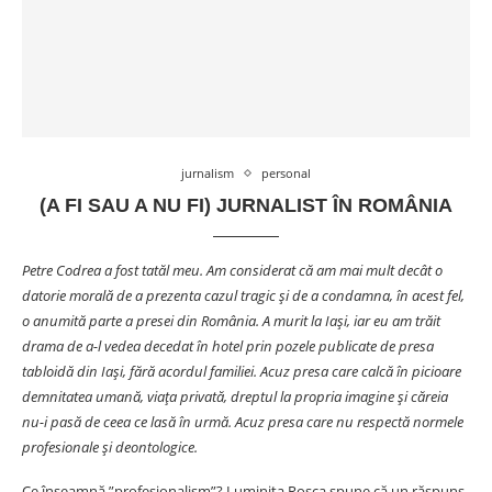
jurnalism
personal
(A FI SAU A NU FI) JURNALIST ÎN ROMÂNIA
Petre Codrea a fost tatăl meu. Am considerat că am mai mult decât o
datorie morală de a prezenta cazul tragic și de a condamna, în acest fel,
o anumită parte a presei din România. A murit la Iași, iar eu am trăit
drama de a-l vedea decedat în hotel prin pozele publicate de presa
tabloidă din Iași, fără acordul familiei. Acuz presa care calcă în picioare
demnitatea umană, viața privată, dreptul la propria imagine și căreia
nu-i pasă de ceea ce lasă în urmă. Acuz presa care nu respectă normele
profesionale și deontologice.
Ce înseamnă ”profesionalism”? Luminița Roșca spune că un răspuns