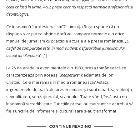
ceea ce lasă în urmă. Acuz presa care nu respectă normele profesionale și
deontologice.
Ce înseamnă ”profesionalism”? Luminița Roșca spune că un
răspuns s-ar putea obține dacă vei compara normele din orice
manual de jurnalism cu practicile actuale ale presei româneşti. „
O
astfel de comparaţie este, în mod evident, defavorabilă jurnalismului
actual din Români
a”.
[1]
La 25 de ani de la evenimentele din 1989, presa românească se
caracterizează prin aceeaşi „
neaşezare
” declamată de Ion
Cristoiu. Ce-a mai rămas în media românească? Astăzi,
ingredientele de bază ale presei româneşti sunt moartea, violenţa,
sexualitatea, senzaţionalul, scandalul. Toate vând, însă asta nu
înseamnă şi credibilitate. Funcţiile presei nu mai sunt ce ar trebui să
fie. Funcţiile de informare şi culturalizare s-au transformat.
CONTINUE READING