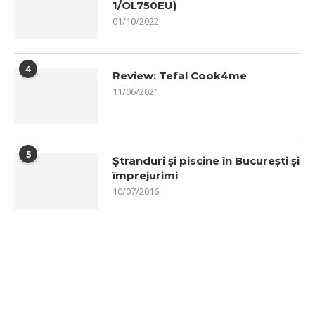
1/OL750EU)
01/10/2022
4
Review: Tefal Cook4me
11/06/2021
5
Ștranduri și piscine în București și
împrejurimi
10/07/2016