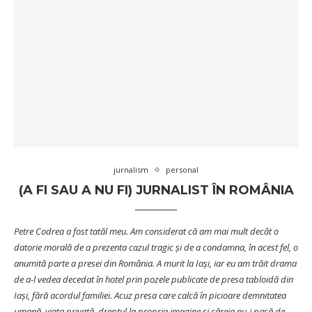
jurnalism
personal
(A FI SAU A NU FI) JURNALIST ÎN ROMÂNIA
Petre Codrea a fost tatăl meu. Am considerat că am mai mult decât o
datorie morală de a prezenta cazul tragic și de a condamna, în acest fel, o
anumită parte a presei din România. A murit la Iași, iar eu am trăit drama
de a-l vedea decedat în hotel prin pozele publicate de presa tabloidă din
Iași, fără acordul familiei. Acuz presa care calcă în picioare demnitatea
umană, viața privată, dreptul la propria imagine și căreia nu-i pasă de