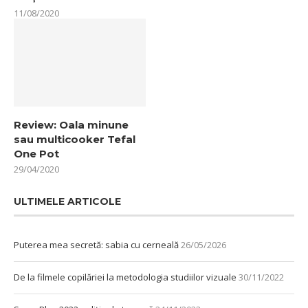
11/08/2020
Review: Oala minune
sau multicooker Tefal
One Pot
29/04/2020
ULTIMELE ARTICOLE
Puterea mea secretă: sabia cu cerneală
26/05/2026
De la filmele copilăriei la metodologia studiilor vizuale
30/11/2022