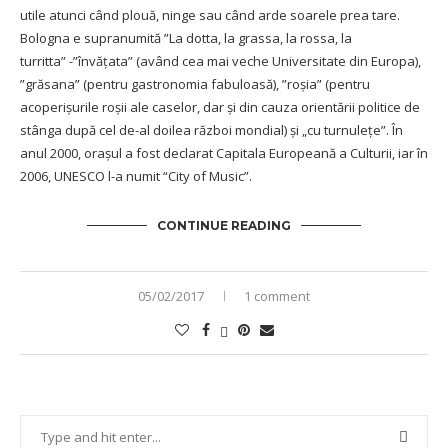
utile atunci când plouă, ninge sau când arde soarele prea tare.
Bologna e supranumită ”La dotta, la grassa, la rossa, la
turritta” -”învăţata” (având cea mai veche Universitate din Europa),
”grăsana” (pentru gastronomia fabuloasă), ”roșia” (pentru
acoperișurile roșii ale caselor, dar și din cauza orientării politice de
stânga după cel de-al doilea război mondial) şi „cu turnuleţe”. În
anul 2000, orașul a fost declarat Capitala Europeană a Culturii, iar în
2006, UNESCO l-a numit “City of Music”.
CONTINUE READING
05/02/2017
1 comment