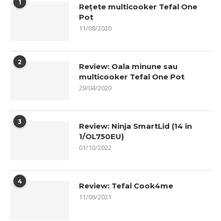
1
Rețete multicooker Tefal One
Pot
11/08/2020
2
Review: Oala minune sau
multicooker Tefal One Pot
29/04/2020
3
Review: Ninja SmartLid (14 in
1/OL750EU)
01/10/2022
4
Review: Tefal Cook4me
11/06/2021